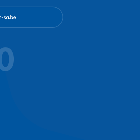
m-sa.be
10