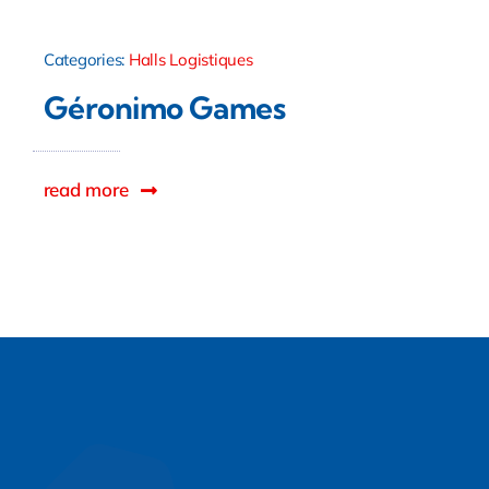
Categories:
Halls Logistiques
Géronimo Games
read more