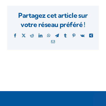
Partagez cet article sur
votre réseau préféré !
Facebook
X
Reddit
LinkedIn
WhatsApp
Telegram
Tumblr
Pinterest
Vk
Xing
Email