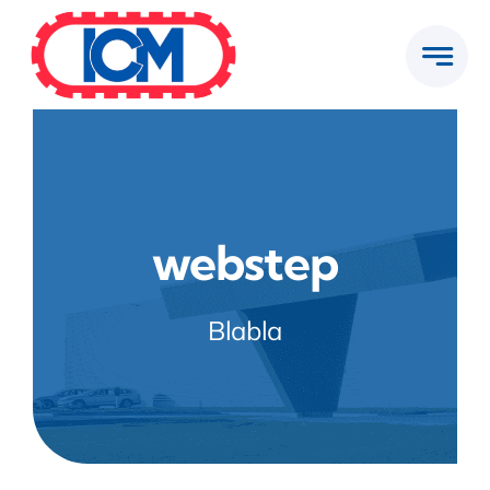
Passer
au
contenu
webstep
Blabla