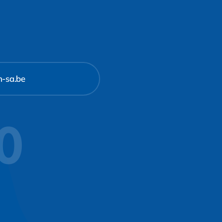
m-sa.be
10