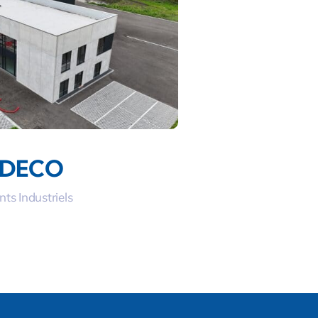
EDECO
ts Industriels