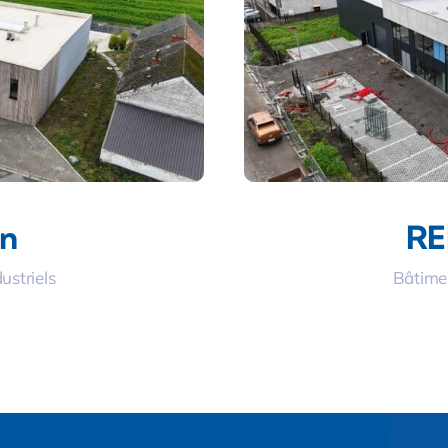
on
R
ustriels
Bâtimen