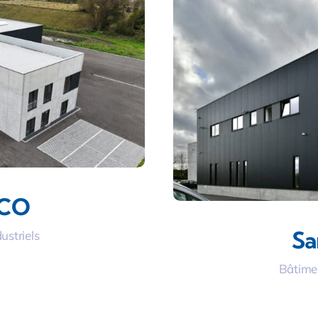
CO
Sa
ustriels
Bâtimen