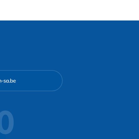
m-sa.be
10