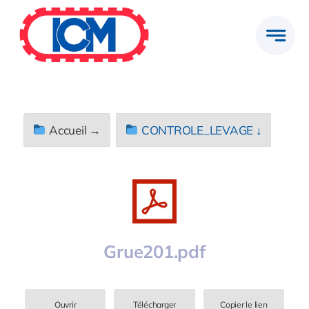
Passer
au
contenu
Accueil →
CONTROLE_LEVAGE ↓
Grue201.pdf
Ouvrir
Télécharger
Copier le lien