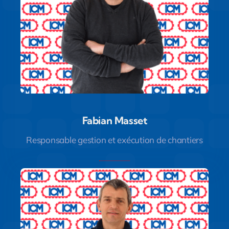
Fabian Masset
Fabian Masset
Responsable gestion et exécution de chantiers
Responsable Gestion et Exécution de chantiers