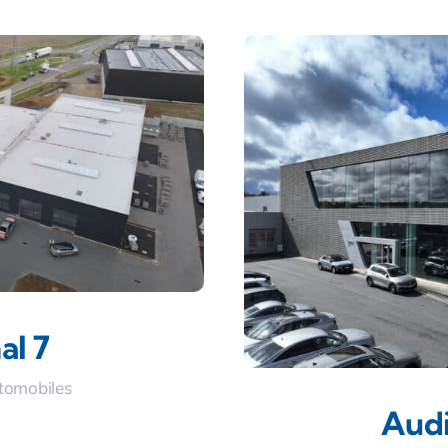
al 7
tomobiles
Audi