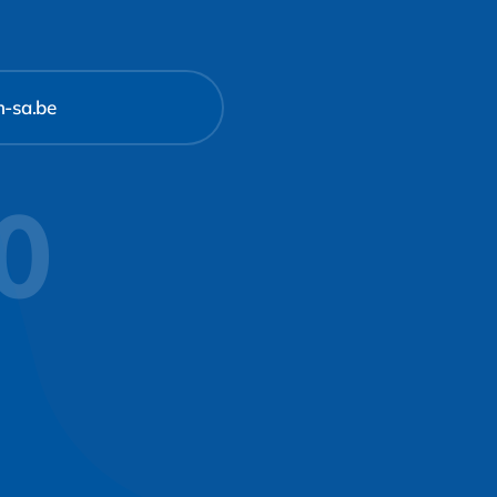
m-sa.be
10