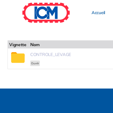
Passer
au
Accueil
contenu
Vignette
Nom
CONTROLE_LEVAGE
Ouvrir